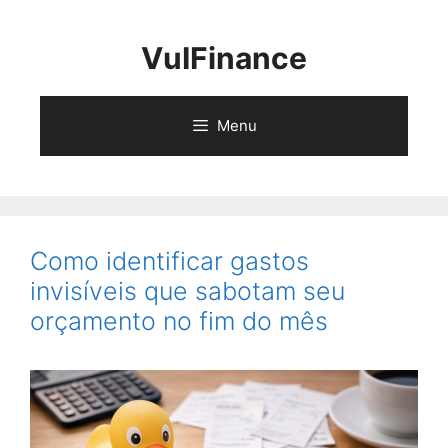
Pular
para
VuIFinance
o
conteúdo
Menu
Como identificar gastos
invisíveis que sabotam seu
orçamento no fim do mês