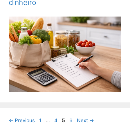
dinheiro
Page
Page
Page
Page
←
Previous
1
…
4
5
6
Next
→